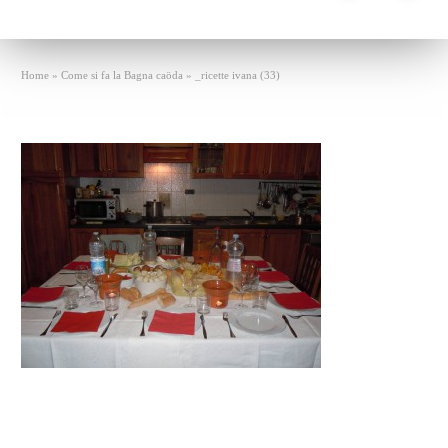
Home
»
Come si fa la Bagna caöda
»
_ricette ivana (33)