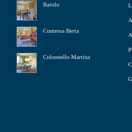
Barolo
L
A
Contessa Berta
A
P
Colonnello Martina
C
G