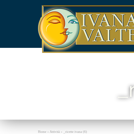
_
Home
»
Attività
»
_ricette ivana (6)