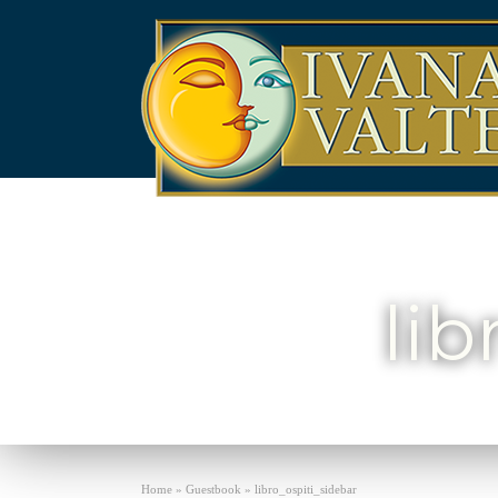
lib
Home
»
Guestbook
»
libro_ospiti_sidebar